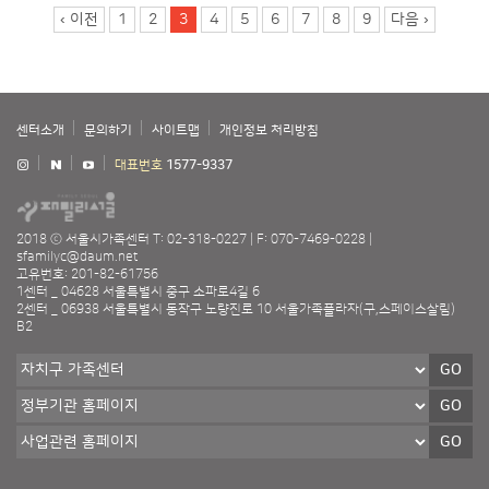
페이지
‹ 이전
1
2
3
4
5
6
7
8
9
다음 ›
센터소개
문의하기
사이트맵
개인정보 처리방침
대표번호
1577-9337
2018 ⓒ 서울시가족센터
T: 02-318-0227
F: 070-7469-0228
sfamilyc@daum.net
고유번호: 201-82-61756
1센터 _ 04628 서울특별시 중구 소파로4길 6
2센터 _ 06938 서울특별시 동작구 노량진로 10 서울가족플라자(구,스페이스살림)
B2
GO
GO
GO