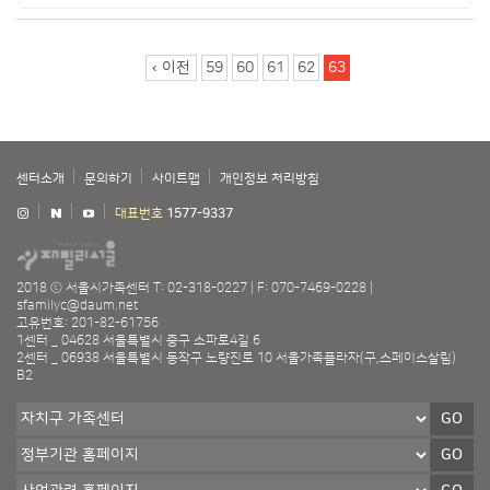
페이지
‹ 이전
59
60
61
62
63
센터소개
문의하기
사이트맵
개인정보 처리방침
대표번호
1577-9337
2018 ⓒ 서울시가족센터
T: 02-318-0227
F: 070-7469-0228
sfamilyc@daum.net
고유번호: 201-82-61756
1센터 _ 04628 서울특별시 중구 소파로4길 6
2센터 _ 06938 서울특별시 동작구 노량진로 10 서울가족플라자(구,스페이스살림)
B2
GO
GO