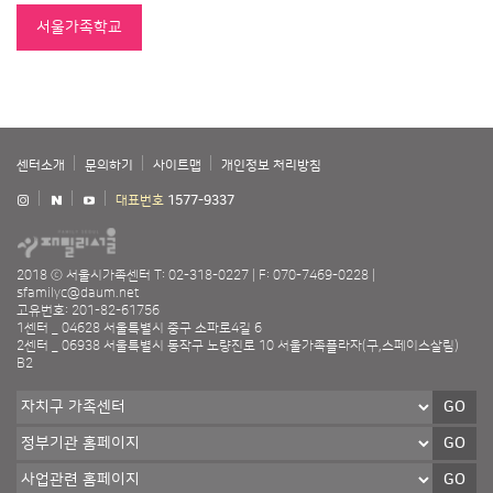
서울가족학교
센터소개
문의하기
사이트맵
개인정보 처리방침
대표번호
1577-9337
2018 ⓒ 서울시가족센터
T: 02-318-0227
F: 070-7469-0228
sfamilyc@daum.net
고유번호: 201-82-61756
1센터 _ 04628 서울특별시 중구 소파로4길 6
2센터 _ 06938 서울특별시 동작구 노량진로 10 서울가족플라자(구,스페이스살림)
B2
GO
GO
GO