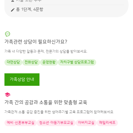
커플 또는 부부
총 1단계, 4문항
가족관련 상담이 필요하신가요?
가족 내 다양한 갈등과 문제, 전문가의 상담을 받아보세요.
대면상담
전화상담
운영현황
자치구별 상담프로그램
가족상담 안내
가족 간의 공감과 소통을 위한 맞춤형 교육
가족관계 소통·공감 증진을 위한 생애주기별 교육 프로그램에 참여해보세요
예비・신혼부부교실
청소년・아동기부모교실
아버지교실
패밀리셰프