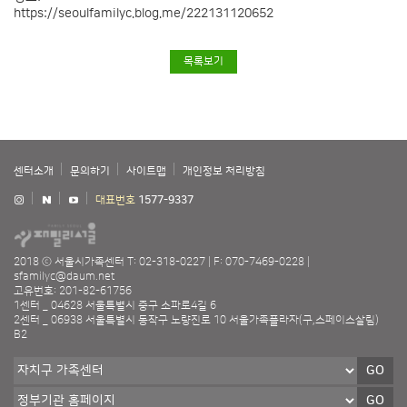
https://seoulfamilyc.blog.me/222131120652
목록보기
센터소개
문의하기
사이트맵
개인정보 처리방침
대표번호
1577-9337
2018 ⓒ 서울시가족센터
T: 02-318-0227
F: 070-7469-0228
sfamilyc@daum.net
고유번호: 201-82-61756
1센터 _ 04628 서울특별시 중구 소파로4길 6
2센터 _ 06938 서울특별시 동작구 노량진로 10 서울가족플라자(구,스페이스살림)
B2
GO
GO