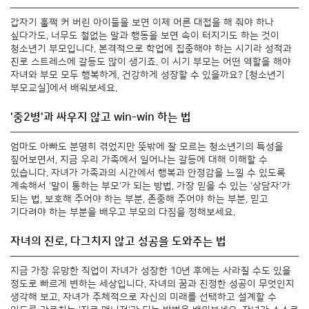
갑자기 훌쩍 커 버린 아이들을 보면 이제 어른 대접을 해 줘야 하나
싶다가도, 너무도 철없는 말과 행동을 보면 속이 터지기도 하는 것이
청소년기 부모입니다. 본격적으로 학업에 집중해야 하는 시기라 성적과
진로 스트레스에 갈등도 많이 생기죠. 이 시기 부모는 어떤 역할을 해야
자녀와 부모 모두 행복하게, 건강하게 성장할 수 있을까요? [청소년기
부모교실]에서 배워보세요.
'중2병'과 싸우지 않고 win-win 하는 법
엄마도 아빠도 분명히 겪었지만 뜻밖에 잘 모르는 청소년기의 특성을
짚어보면서, 지금 우리 가족에서 일어나는 갈등에 대해 이해할 수
있습니다. 자녀가 가족과의 시간에서 행복과 안정감을 느낄 수 있도록
계속해서 '말이 통하는 부모'가 되는 방법, 가장 믿을 수 있는 '상담자'가
되는 법, 보호해 주어야 하는 부분, 존중해 주어야 하는 부분, 믿고
기다려야 하는 부분을 배우고 부모의 다짐을 정해보세요.
자녀의 진로, 다그치지 않고 성공을 도와주는 법
지금 가장 유망한 직업이 자녀가 성장한 10년 후에는 사라질 수도 있을
정도로 빠르게 변하는 세상입니다. 자녀의 꿈과 진정한 성공이 무엇인지
생각해 보고, 자녀가 주체적으로 자신의 미래를 선택하고 설계할 수