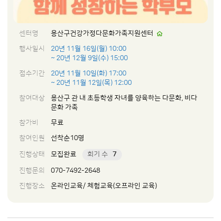
센터명
용산구건강가정다문화가족지원센터
행사일시
20년 11월 16일(월) 10:00
~ 20년 12월 9일(수) 15:00
접수기간
20년 11월 10일(화) 17:00
~ 20년 11월 12일(목) 12:00
참여대상
용산구 관 내 초등학생 자녀를 양육하는 다문화, 비다
문화 가족
참가비
무료
참여인원
선착순10명
진행상태
모집완료
회기 수
7
진행문의
070-7492-2648
진행장소
온라인교육/ 체험교육(오프라인 교육)