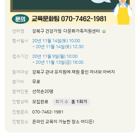
센터명
강북구 건강가정·다문화가족지원센터
행사일시
20년 11월 14일(토) 10:00
~ 20년 11월 14일(토) 12:30
접수기간
20년 11월 9일(월) 10:00
~ 20년 11월 13일(금) 18:00
참여대상
강북구 관내 유치원에 재원 중인 자녀와 아버지
참가비
무료
참여인원
선착순20명
진행상태
모집완료
회기 수
총 1회기
진행문의
070-7462-1981
진행장소
온라인 교육이 가능한 장소 어디든!