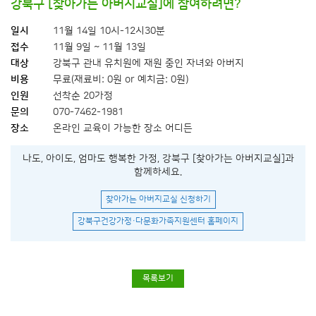
강북구 [찾아가는 아버지교실]에 참여하려면?
일시
11월 14일 10시-12시30분
접수
11월 9일 ~ 11월 13일
대상
강북구 관내 유치원에 재원 중인 자녀와 아버지
비용
무료(재료비: 0원 or 예치금: 0원)
인원
선착순 20가정
문의
070-7462-1981
장소
온라인 교육이 가능한 장소 어디든
나도, 아이도, 엄마도 행복한 가정, 강북구 [찾아가는 아버지교실]과
함께하세요.
찾아가는 아버지교실 신청하기
강북구건강가정·다문화가족지원센터 홈페이지
목록보기