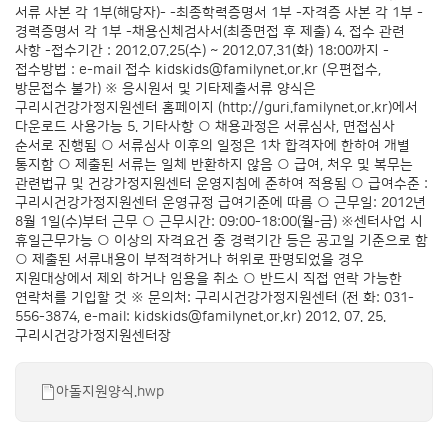
서류 사본 각 1부(해당자)- -최종학력증명서 1부 -자격증 사본 각 1부 -
경력증명서 각 1부 -채용신체검사서(최종면접 후 제출) 4. 접수 관련
사항 -접수기간 : 2012.07.25(수) ~ 2012.07.31(화) 18:00까지 -
접수방법 : e-mail 접수
kidskids@familynet.or.kr
(우편접수,
방문접수 불가) ※ 응시원서 및 기타제출서류 양식은
구리시건강가정지원센터 홈페이지 (
http://guri.familynet.or.kr
)에서
다운로드 사용가능 5. 기타사항 ○ 채용과정은 서류심사, 면접심사
순서로 진행됨 ○ 서류심사 이후의 일정은 1차 합격자에 한하여 개별
통지함 ○ 제출된 서류는 일체 반환하지 않음 ○ 급여, 처우 및 복무는
관련법규 및 건강가정지원센터 운영지침에 준하여 적용됨 ○ 급여수준 :
구리시건강가정지원센터 운영규정 급여기준에 따름 ○ 근무일: 2012년
8월 1일(수)부터 근무 ○ 근무시간: 09:00-18:00(월-금) ※센터사업 시
휴일근무가능 ○ 이상의 자격요건 중 경력기간 등은 공고일 기준으로 함
○ 제출된 서류내용이 부적격하거나 허위로 판명되었을 경우
지원대상에서 제외 하거나 임용을 취소 ○ 반드시 직접 연락 가능한
연락처를 기입할 것 ※ 문의처: 구리시건강가정지원센터 (전 화: 031-
556-3874, e-mail:
kidskids@familynet.or.kr
) 2012. 07. 25.
구리시건강가정지원센터장
아돌지원양식.hwp