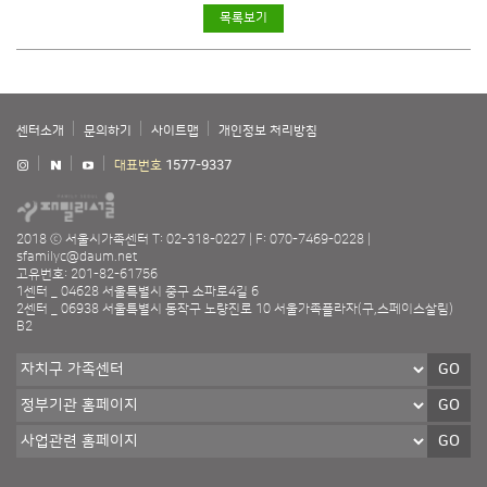
목록보기
센터소개
문의하기
사이트맵
개인정보 처리방침
대표번호
1577-9337
2018 ⓒ 서울시가족센터
T: 02-318-0227
F: 070-7469-0228
sfamilyc@daum.net
고유번호: 201-82-61756
1센터 _ 04628 서울특별시 중구 소파로4길 6
2센터 _ 06938 서울특별시 동작구 노량진로 10 서울가족플라자(구,스페이스살림)
B2
GO
GO
GO