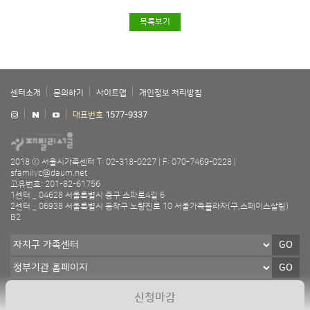
목록보기
센터소개
문의하기
사이트맵
개인정보 처리방침
대표번호
1577-9337
2018 ⓒ 서울시가족센터
T: 02-318-0227
F: 070-7469-0228
sfamilyc@daum.net
고유번호: 201-82-61756
1센터 _ 04628 서울특별시 중구 소파로4길 6
2센터 _ 06938 서울특별시 동작구 노량진로 10 서울가족플라자(구,스페이스살림)
B2
GO
GO
GO
신청마감