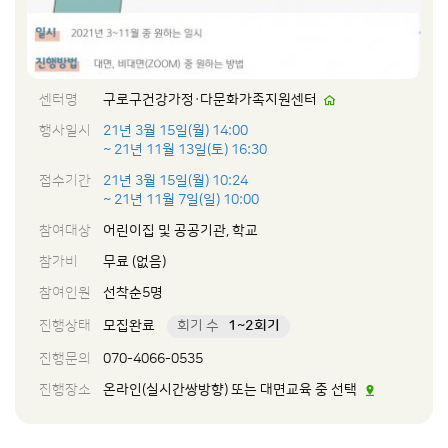
센터명
구로구건강가정·다문화가족지원센터
행사일시
21년 3월 15일(월) 14:00
~ 21년 11월 13일(토) 16:30
접수기간
21년 3월 15일(월) 10:24
~ 21년 11월 7일(일) 10:00
참여대상
어린이집 및 공공기관, 학교
참가비
무료 (없음)
참여인원
선착순5명
진행상태
모집완료
회기 수
1~2회기
진행문의
070-4066-0535
진행장소
온라인(실시간쌍방향) 또는 대면교육 중 선택