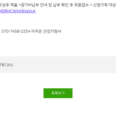
 작성후 제출 >참가비납부 안내 및 납부 확인 후 최종접수 > 신청가족 대
TUkMDRHCWkX9HaVcA
70-7458-2254 이지은 건강가정사
).jpg
목록보기