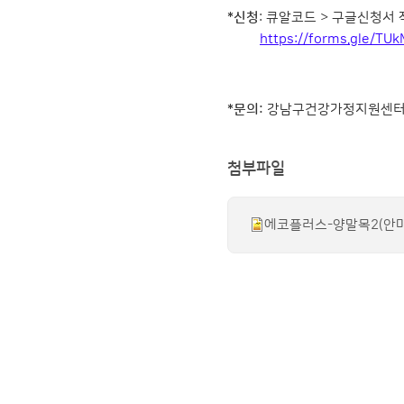
*신청
: 큐알코드 > 구글신청서
https://forms.gle/
*문의:
강남구건강가정지원센터 0
첨부파일
에코플러스-양말목2(안마봉