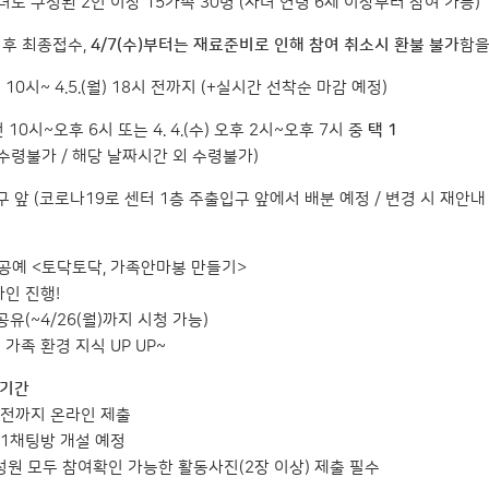
로 구성된 2인 이상 15가족 30명 (자녀 연령 6세 이상부터 참여 가능)
부 후 최종접수,
4/7(수)부터는 재료준비로 인해 참여 취소시 환불 불가
함을
오전 10시~ 4.5.(월) 18시 전까지 (+실시간 선착순 마감 예정)
오전 10시~오후 6시 또는 4. 4.(수) 오후 2시~오후 7시 중
택 1
불가 / 해당 날짜시간 외 수령불가)
 앞 (코로나19로 센터 1층 주출입구 앞에서 배분 예정 / 변경 시 재안내 
공예 <토닥토닥, 가족안마봉 만들기>
인 진행!
유(~4/26(월)까지 시청 가능)
가족 환경 지식 UP UP~
 기간
(월)전까지 온라인 제출
:1채팅방 개설 예정
원 모두 참여확인 가능한 활동사진(2장 이상) 제출 필수