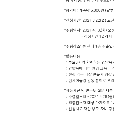
*참여 대상:
강남구 내 부모&자녀
*참가비:
가족당 5,000원 (납
*신청기간:
2021.3.22(월) 
*수령일시:
2021.4.13.(화) 
(+ 점심시간 12~1시 수령
*수령장소:
본 센터 1층 주출입구
*활동내용
:
부모&자녀 함께하는 양말목 
:
양말목에 대한 환경 교육 온라
:
선정 가족 대상 만들기 영상 공
:
업사이클링 활동 참여로 우리 
*활동사진 및 만족도 설문 제출
:
수령일부터 ~2021.4.26.
:
최종접수자 대상 카카오톡 1
:
신청시 기재한 부모-자녀 구성