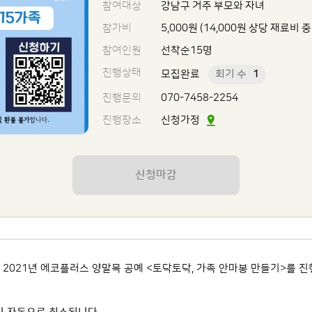
참여대상
강남구 거주 부모와 자녀
참가비
5,000원 (14,000원 상당 재료비
참여인원
선착순15명
진행상태
모집완료
회기 수
1
진행문의
070-7458-2254
진행장소
신청가정
신청마감
021년 에코플러스 양말목 공예 <토닥토닥, 가족 안마봉 만들기>를 진