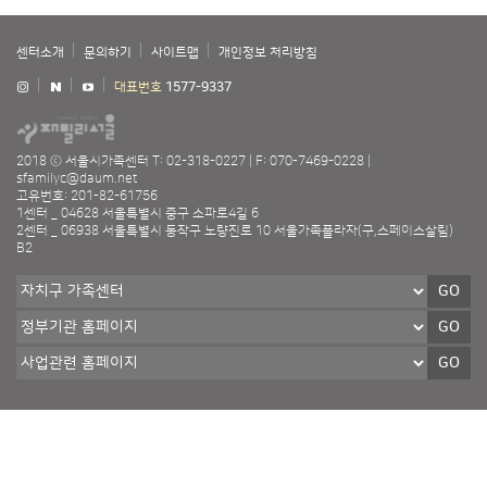
센터소개
문의하기
사이트맵
개인정보 처리방침
대표번호
1577-9337
2018 ⓒ 서울시가족센터
T: 02-318-0227
F: 070-7469-0228
sfamilyc@daum.net
고유번호: 201-82-61756
1센터 _ 04628 서울특별시 중구 소파로4길 6
2센터 _ 06938 서울특별시 동작구 노량진로 10 서울가족플라자(구,스페이스살림)
B2
GO
GO
GO