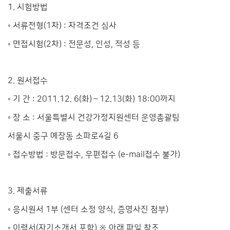
1. 시험방법
◦ 서류전형(1차) : 자격조건 심사
◦ 면접시험(2차) : 전문성, 인성, 적성 등
2. 원서접수
◦ 기 간 : 2011.12. 6(화)～12.13(화) 18:00까지
◦ 장 소 : 서울특별시 건강가정지원센터 운영총괄팀
서울시 중구 예장동 소파로4길 6
◦ 접수방법 : 방문접수, 우편접수 (e-mail접수 불가)
3. 제출서류
◦ 응시원서 1부 (센터 소정 양식, 증명사진 첨부)
◦ 이력서(자기소개서 포함) ※ 아래 파일 참조