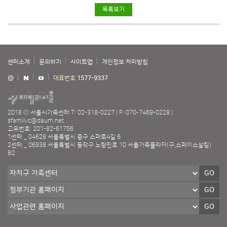
목록보기
센터소개
문의하기
사이트맵
개인정보 처리방침
대표번호
1577-9337
2018 ⓒ 서울시가족센터
T: 02-318-0227
F: 070-7469-0228
sfamilyc@daum.net
고유번호: 201-82-61756
1센터 _ 04628 서울특별시 중구 소파로4길 6
2센터 _ 06938 서울특별시 동작구 노량진로 10 서울가족플라자(구,스페이스살림)
B2
GO
GO
GO