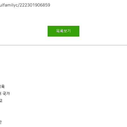
oulfamilyc/222301906859
목록보기
교육
터 국가
교
만