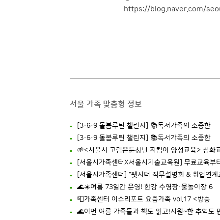
https://blog.naver.com/se
서울 가족 맞춤형 정보
[3·6·9 돌봄루틴 챌린지] 📚독서가족의 소중한
[3·6·9 돌봄루틴 챌린지] 📚독서가족의 소중한
🌱<서울시 고립은둔청년 지킴이 양성교육> 심화
[서울시가족센터X서울시기술교육원] 무료교육부
[서울시가족센터] "펫시터 직무설명회 & 취업연계
🌊☀️여름 73일간 운영! 한강 수영장·물놀이장 6
📮가족센터 이슈리포트 요즘가족 vol.17 <방송
🌊이번 여름 가족들과 책도 읽고!시원~한 추억도 