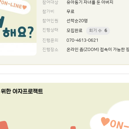
참여대상
유아동기 자녀를 둔 아버지
참가비
무료
참여인원
선착순20명
진행상태
모집완료
회기 수
6
진행문의
070-4613-0621
진행장소
온라인 줌(ZOOM) 접속이 가능한 