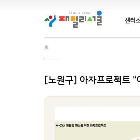
센터
홈
[노원구] 아자프로젝트 "