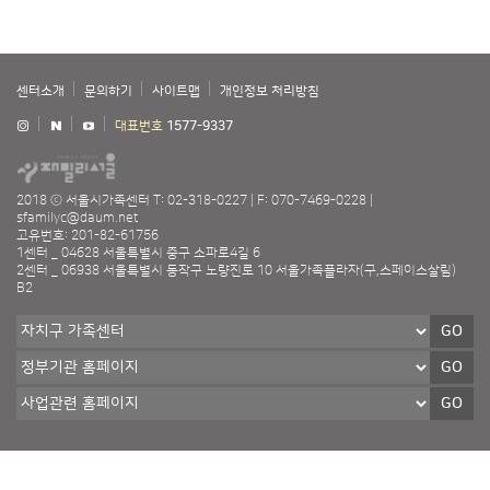
센터소개
문의하기
사이트맵
개인정보 처리방침
대표번호
1577-9337
2018 ⓒ 서울시가족센터
T: 02-318-0227
F: 070-7469-0228
sfamilyc@daum.net
고유번호: 201-82-61756
1센터 _ 04628 서울특별시 중구 소파로4길 6
2센터 _ 06938 서울특별시 동작구 노량진로 10 서울가족플라자(구,스페이스살림)
B2
GO
GO
GO