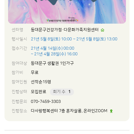
센터명
동대문구건강가정·다문화가족지원센터
행사일시
21년 5월 8일(토) 10:00
~ 21년 5월 8일(토) 13:00
접수기간
21년 4월 14일(수) 00:00
~ 21년 4월 28일(수) 16:00
참여대상
동대문구 생활권 1인가구
참가비
무료
참여인원
선착순15명
진행상태
모집완료
회기 수
1
진행문의
070-7459-3303
진행장소
다사랑행복센터 7층 혼자살롱, 온라인ZOOM