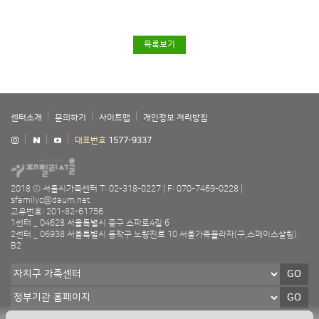
목록보기
센터소개
문의하기
사이트맵
개인정보 처리방침
대표번호
1577-9337
2018 ⓒ 서울시가족센터
T: 02-318-0227
F: 070-7469-0228
sfamilyc@daum.net
고유번호: 201-82-61756
1센터 _ 04628 서울특별시 중구 소파로4길 6
2센터 _ 06938 서울특별시 동작구 노량진로 10 서울가족플라자(구,스페이스살림)
B2
GO
GO