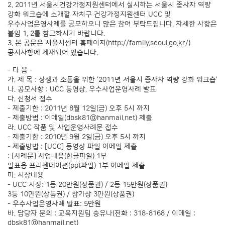
2. 2011년 서울시건강가정지원센터에서 실시하는 서울시 종사자 역량
강화 워크숍에 소개할 자치구 건강가정지원센터 UCC 및
우수사업운영사례를 공모하오니 많은 참여 부탁드립니다. 자세한 사항은
붙임 1, 2를 참고하시기 바랍니다.
3. 본 공문은 서울시센터 홈페이지(
http://family.seoul.go.kr/
)
공지사항에 게재되어 있습니다.
- 다 음 -
가. 제 목 : 상생과 소통을 위한 ‘2011년 서울시 종사자 역량 강화 워크숍’
나. 공모사항 : UCC 동영상, 우수사업운영사례 발표
다. 신청서 접수
- 제출기한 : 2011년 8월 12일(금) 오후 5시 까지
- 제출방법 : 이메일(
dbsk81@hanmail.net
) 제출
라. UCC 작품 및 사업운영사례문 접수
- 제출기한 : 2010년 9월 2일(금) 오후 5시 까지
- 제출방법 : [UCC] 동영상 파일 이메일 제출
: [사례문] 사업내용(한글파일) 1부
발표용 프리젠테이션(ppt파일) 1부 이메일 제출
마. 시상내용
- UCC 시상: 1등 20만원(상품권) / 2등 15만원(상품권)
3등 10만원(상품권) / 참가상 3만원(상품권)
- 우수사업운영사례 발표: 5만원
바. 담당자 문의 : 교육지원팀 송유나(전화 : 318-8168 / 이메일 :
dbsk81@hanmail.net
)