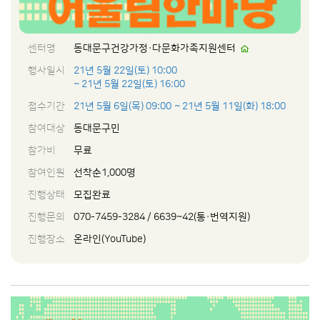
센터명
동대문구건강가정·다문화가족지원센터
행사일시
21년 5월 22일(토) 10:00
~ 21년 5월 22일(토) 16:00
접수기간
21년 5월 6일(목) 09:00
~ 21년 5월 11일(화) 18:00
참여대상
동대문구민
참가비
무료
참여인원
선착순1,000명
진행상태
모집완료
진행문의
070-7459-3284 / 6639~42(통·번역지원)
진행장소
온라인(YouTube)