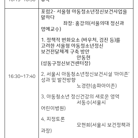
포럼2- 서울형 아동청소년정신보건사업을
말하다
좌장: 홍강의(서울의대 정신과
명예교수)
1. 정책적 변화요소 (바우처, 검진 등)를
고려한 서울형 아동청소년정신
보건전달체계 구축 방안
안동현
(성동구정신보건센터장)
2. 서울시 아동청소년정신보건시설 ‘아이존’
16:30~17:40
성과 및 발전방향
노경란(송파아이존)
3. 아동청소년 정신건강의 새로운 영역
서동
수(서울시
어린이병원)
4. 지정토론
모현희(서울시 보건정책과
과장)