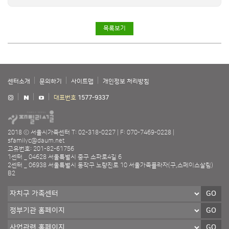
목록보기
센터소개
문의하기
사이트맵
개인정보 처리방침
대표번호
1577-9337
2018 ⓒ 서울시가족센터
T: 02-318-0227
F: 070-7469-0228
sfamilyc@daum.net
고유번호: 201-82-61756
1센터 _ 04628 서울특별시 중구 소파로4길 6
2센터 _ 06938 서울특별시 동작구 노량진로 10 서울가족플라자(구,스페이스살림)
B2
GO
GO
GO