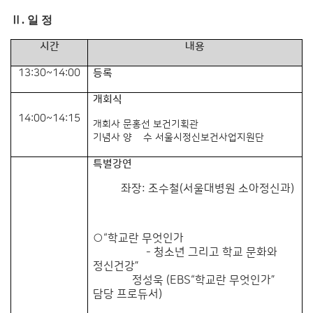
Ⅱ. 일 정
시간
내용
13:30~14:00
등록
개회식
14:00~14:15
개회사 문홍선 보건기획관
기념사 양 수 서울시정신보건사업지원단
특별강연
좌장: 조수철
(서울대병원 소아정신과)
○“학교란 무엇인가
- 청소년 그리고 학교 문화와
정신건강”
정성욱 (EBS“학교란 무엇인가”
담당 프로듀서)