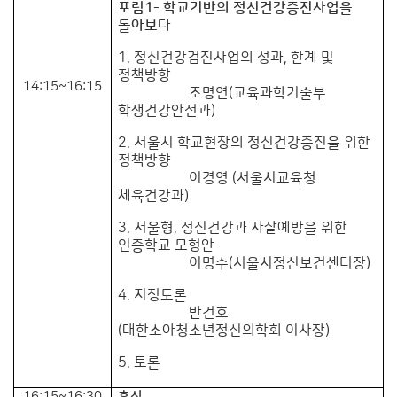
포럼1- 학교기반의 정신건강증진사업을
돌아보다
1. 정신건강검진사업의 성과, 한계 및
정책방향
14:15~16:15
조명연(교육과학기술부
학생건강안전과)
2. 서울시 학교현장의 정신건강증진을 위한
정책방향
이경영 (서울시교육청
체육건강과)
3. 서울형, 정신건강과 자살예방을 위한
인증학교 모형안
이명수(서울시정신보건센터장)
4. 지정토론
반건호
(대한소아청소년정신의학회 이사장)
5. 토론
16:15~16:30
휴식