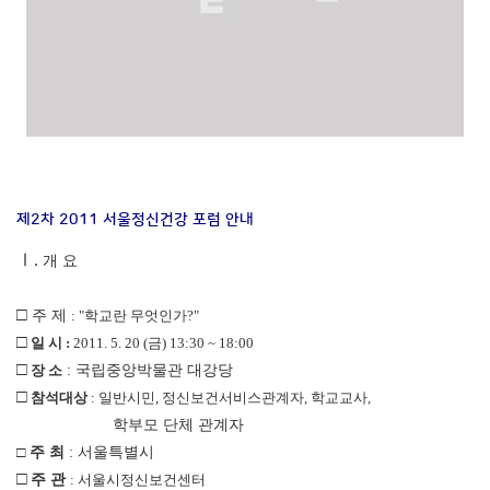
제2차 2011 서울정신건강 포럼 안내
Ⅰ.
개 요
□
주 제
: "학교란 무엇인가?"
□
일 시 :
2011. 5. 20 (금) 13:30 ~ 18:00
□
장 소
: 국립중앙박물관 대강당
□
참석대상
: 일반시민, 정신보건서비스관계자, 학교교사,
학부모 단체 관계자
□
주 최
: 서울특별시
□
주 관
: 서울시정신보건센터