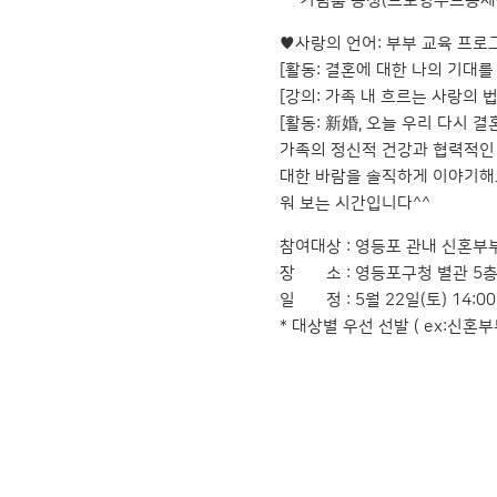
** 기념품 증정(드로잉무드등제작
♥사랑의 언어: 부부 교육 프로
[활동: 결혼에 대한 나의 기대를
[강의: 가족 내 흐르는 사랑의 법
[활동: 新婚, 오늘 우리 다시 결
가족의 정신적 건강과 협력적인
대한 바람을 솔직하게 이야기해
워 보는 시간입니다^^
참여대상 : 영등포 관내 신혼부부
장 소 : 영등포구청 별관 5
일 정 : 5월 22일(토) 14:00
* 대상별 우선 선발 ( ex:신혼