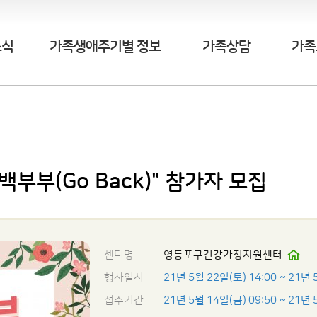
소식
가족생애주기별 정보
가족상담
가족
백부부(Go Back)" 참가자 모집
센터명
영등포구건강가정지원센터
행사일시
21년 5월 22일(토) 14:00
~ 21년 
접수기간
21년 5월 14일(금) 09:50
~ 21년 