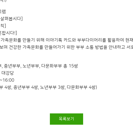
!)**
그램
 살펴봅시다]
칙]
혼합시다!]
 가족문화를 만들기 위해 이야기톡 카드와 부부다이어리를 활용하여 현재
보며 건강한 가족문화를 만들어가기 위한 부부 소통 방법을 안내하고 서
, 중년부부, 노년부부, 다문화부부 총 15쌍
층 대강당
~16:00
부부 4쌍, 중년부부 4쌍, 노년부부 3쌍, 다문화부부 4쌍)
목록보기