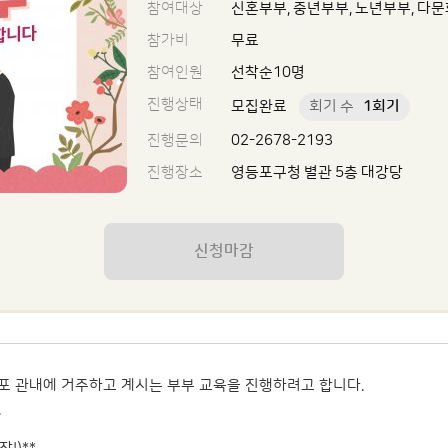
참여대상
신혼부부, 중년부부, 노년부부, 다문
참가비
무료
참여인원
선착순10명
진행상태
모집완료
회기 수
1회기
진행문의
02-2678-2193
진행장소
영등포구청 별관 5층 대강당
신청마감
포 관내에 거주하고 계시는 부부 교육을 진행하려고 합니다.
다.