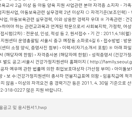
보육교사 2급 이상 등 아동 양육 지원 사업관련 분야 자격증 소지자 - 가
정지원사업, 아동보육관련 실무경력 2년 이상자 ○ 자격기준(보조인력) - 
업, 아동보육관련 실무경력, 이와 상응한 경력자 우대 ※ 가족관련 :
수하여야 하는 관련교과목과 연계된 학문으로서 사회복지학, 가정학, 여성학 등
접시험(2차) : 전문성, 인성, 적성 등 2. 원서접수 ◦ 기 간 : 2011.4.18(월)
원센터 운영총괄팀 서울시 중구 예장동 소파로4길 6 ◦ 접수방법 : 방문접수,
(센터 소정 양식, 증명사진 첨부) ◦ 이력서(자기소개서 포함) ※ 아래 파
서 (해당자에 한함) ◦ 자격증사본 (해당자에 한함) ◦ 성적증명서 (건강가정사 확인
 추후 별도 공고:서울시 건강가정지원센터 홈페이지 (
http://family.seoul.g
가유공자 예우에 관한 법률에 의한 취업보호대상자 (가산점 부여) ◦ 아이
타사항 ◦ 보 수:건강가정지원센터 종사자 연봉지급표에 의함 ◦ 임용직급에 적
 않음 ◦ 이상의 자격요건 중 경력기간 등은 2011. 4. 30일 기준으로 
2-318-0227 많은 지원 바랍니다.
용공고 및 응시원서1.hwp