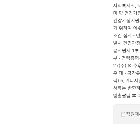
사회복지사, 
미 및 건강가
건강가정지원사
기 위하여 이
조건 심사 ◦ 면
별시 건강가정지
응시원서 1부 
부 ◦ 경력증명
27(수) ※
우 대 ◦ 국
력) 6. 기
서류는 반환하지
영총괄팀 ☎ 0
직원채