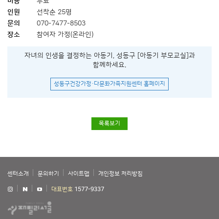
비용
무료
인원
선착순 25명
문의
070-7477-8503
장소
참여자 가정(온라인)
자녀의 인생을 결정하는 아동기, 성동구 [아동기 부모교실]과
함께하세요.
성동구건강가정·다문화가족지원센터 홈페이지
목록보기
센터소개
문의하기
사이트맵
개인정보 처리방침
대표번호
1577-9337