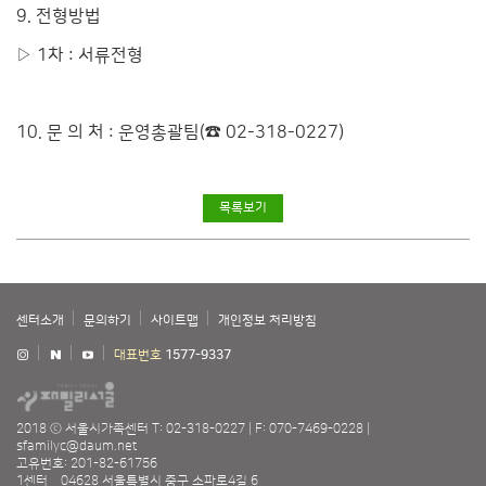
9. 전형방법
▷ 1차 : 서류전형
10. 문 의 처 : 운영총괄팀(☎ 02-318-0227)
목록보기
센터소개
문의하기
사이트맵
개인정보 처리방침
대표번호
1577-9337
2018 ⓒ 서울시가족센터
T: 02-318-0227
F: 070-7469-0228
sfamilyc@daum.net
고유번호: 201-82-61756
1센터 _ 04628 서울특별시 중구 소파로4길 6