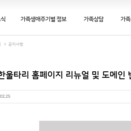
소식
가족생애주기별 정보
가족상담
가족
식
공지사항
]한울타리 홈페이지 리뉴얼 및 도메인 
02.25