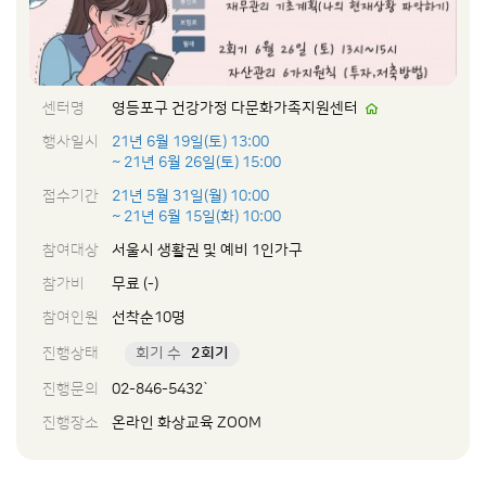
센터명
영등포구 건강가정 다문화가족지원센터
행사일시
21년 6월 19일(토) 13:00
~ 21년 6월 26일(토) 15:00
접수기간
21년 5월 31일(월) 10:00
~ 21년 6월 15일(화) 10:00
참여대상
서울시 생활권 및 예비 1인가구
참가비
무료 (-)
참여인원
선착순10명
진행상태
회기 수
2회기
진행문의
02-846-5432`
진행장소
온라인 화상교육 ZOOM