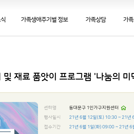
소식
가족생애주기별 정보
가족상담
가족
 및 재료 품앗이 프로그램 '나눔의 미
센터명
동대문구 1인가구지원센터
행사일시
21년 6월 12일(토) 10:30
~ 21년 
접수기간
21년 6월 1일(화) 09:00
~ 21년 6