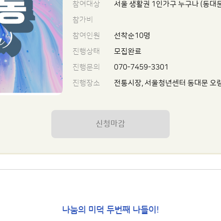
참여대상
서울 생활권 1인가구 누구나 (동대
참가비
참여인원
선착순10명
진행상태
모집완료
진행문의
070-7459-3301
진행장소
전통시장, 서울청년센터 동대문 오
신청마감
나눔의 미덕 두번째 나들이!