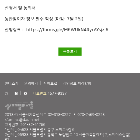
신청서 및 동의서
동반참여자 정보 필수 작성 (마감: 7월 2일)
신청링크 :
https://forms.gle/M6WUkN4RyrAYsjzj6
목록보기
센터소개
문의하기
사이트맵
개인정보 처리방침
대표번호
1577-9337
2018 ⓒ 서울시가족센터
T: 02-318-0227
F: 070-7469-0228
sfamilyc@daum.net
고유번호: 201-82-61756
1센터 _ 04628 서울특별시 중구 소파로4길 6
2센터 _ 06938 서울특별시 동작구 노량진로 10 서울가족플라자(구,스페이스살림)
B2