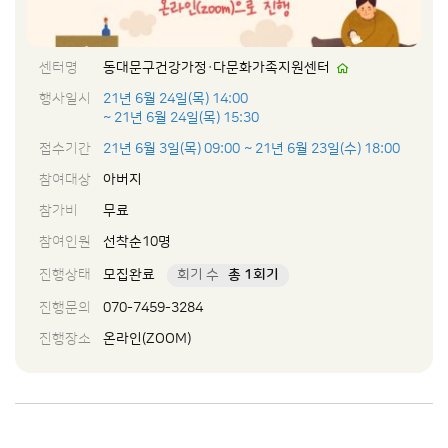
센터명
동대문구건강가정·다문화가족지원센터
행사일시
21년 6월 24일(목) 14:00
~ 21년 6월 24일(목) 15:30
접수기간
21년 6월 3일(목) 09:00
~ 21년 6월 23일(수) 18:00
참여대상
아버지
참가비
무료
참여인원
선착순10명
진행상태
모집완료
회기 수
총 1회기
진행문의
070-7459-3284
진행장소
온라인(ZOOM)