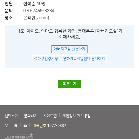
인원
선착순 10명
문의
070-7459-3284
장소
온라인(zoom)
나도, 아이도, 엄마도 행복한 가정, 동대문구 [아버지교실]과
함께하세요.
아버지교실 신청하기
○○구건강가정·다문화가족지원센터 홈페이지
목록보기
센터소개
문의하기
사이트맵
개인정보 처리방침
대표번호
1577-9337