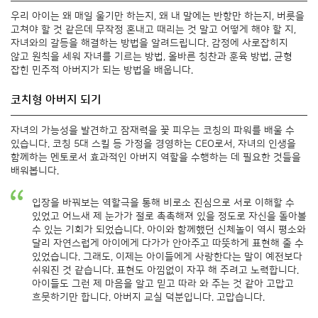
우리 아이는 왜 매일 울기만 하는지, 왜 내 말에는 반항만 하는지, 버릇을
고쳐야 할 것 같은데 무작정 혼내고 때리는 것 말고 어떻게 해야 할 지,
자녀와의 갈등을 해결하는 방법을 알려드립니다. 감정에 사로잡히지
않고 원칙을 세워 자녀를 기르는 방법, 올바른 칭찬과 훈육 방법, 균형
잡힌 민주적 아버지가 되는 방법을 배웁니다.
코치형 아버지 되기
자녀의 가능성을 발견하고 잠재력을 꽃 피우는 코칭의 파워를 배울 수
있습니다. 코칭 5대 스킬 등 가정을 경영하는 CEO로서, 자녀의 인생을
함께하는 멘토로서 효과적인 아버지 역할을 수행하는 데 필요한 것들을
배워봅니다.
입장을 바꿔보는 역할극을 통해 비로소 진심으로 서로 이해할 수
있었고 어느새 제 눈가가 절로 촉촉해져 있을 정도로 자신을 돌아볼
수 있는 기회가 되었습니다. 아이와 함께했던 신체놀이 역시 평소와
달리 자연스럽게 아이에게 다가가 안아주고 따뜻하게 표현해 줄 수
있었습니다. 그래도, 이제는 아이들에게 사랑한다는 말이 예전보다
쉬워진 것 같습니다. 표현도 아낌없이 자꾸 해 주려고 노력합니다.
아이들도 그런 제 마음을 알고 믿고 따라 와 주는 것 같아 고맙고
흐뭇하기만 합니다. 아버지 교실 덕분입니다. 고맙습니다.