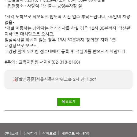
- 집결일시 : 2010. 11. 25(목) 오전 09시 30분 정시 출발
- 집결장소 : 사당역 1번 출구 공영주차장 앞
*지각 도착으로 낙오되지 않도록 시간 엄수 부탁드립니다. -후발대 차량
없음-
*개별 이동하는 참가자는 점심식사를 하실 경우 12시 30분까지 '다산관'
지하1층 대식당으로 오시고,
점심식사를 하시지 않는 경우 13시 30분까지 '창의관' 지하 1층
대강당으로 오셔서
대강당 앞에 위치한 접수대에서 등록 후 객실키를 받으시기 바랍니다.
#문의 : 교육지원팀 서지희(02-318-8168)
[발신공문]서울시종사자워크숍 2차 안내.pdf
목록보기
센터소개
문의하기
사이트맵
개인정보 처리방침