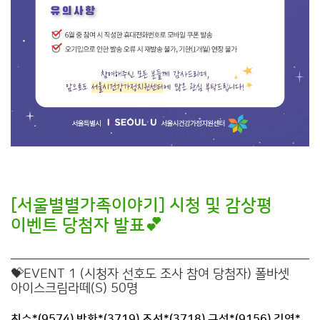
[서울별별가족이야기] 시청 및 감상평
이벤트 당첨자 발표💕
💝EVENT 1 (시청자 선호도 조사 참여 당첨자) 폴바셋
아이스크림라떼(S) 50명
최수*(9574) 박환*(3719) 조선*(3718) 구성*(9156) 김영*