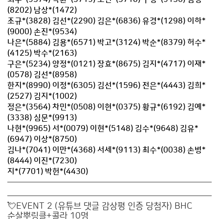
(8202) 남상*(1472)
조규*(3828) 김선*(2290) 김은*(6836) 유경*(1298) 이하*
(9000) 손진*(9534)
나은*(5884) 김용*(6571) 박고*(3124) 박순*(8379) 허수*
(4125) 박수*(2163)
구은*(5234) 양정*(0121) 장효*(8675) 김지*(4717) 이재*
(0578) 김선*(8958)
한지*(8990) 이정*(6305) 김선*(1596) 전은*(4443) 김희*
(2527) 김지*(1002)
정은*(3564) 차민*(0508) 이현*(0375) 황규*(6192) 김예*
(3338) 심문*(9913)
나현*(9965) 서*(0079) 이현*(5148) 김수*(9648) 김유*
(6947) 이상*(8750)
김나*(7041) 이만*(4368) 서세*(9113) 최수*(0038) 손병*
(8444) 이진*(7230)
지*(7701) 박헌*(4430)
💘EVENT 2 (유튜브 댓글 감상평 인증 당첨자) BHC
순살뿌링클+콜라 10명