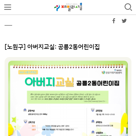
[노원구] 아버지교실: 공릉2동어린이집