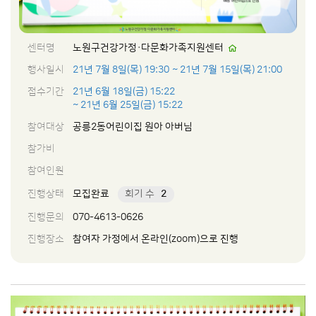
센터명
노원구건강가정·다문화가족지원센터
행사일시
21년 7월 8일(목) 19:30
~ 21년 7월 15일(목) 21:00
접수기간
21년 6월 18일(금) 15:22
~ 21년 6월 25일(금) 15:22
참여대상
공릉2동어린이집 원아 아버님
참가비
참여인원
진행상태
모집완료
회기 수
2
진행문의
070-4613-0626
진행장소
참여자 가정에서 온라인(zoom)으로 진행