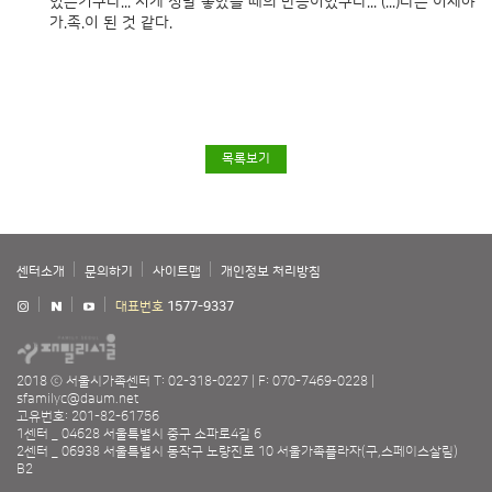
있는거구나... 저게 정말 좋았을 때의 반응이었구나... (...)나는 이제야
가.족.이 된 것 같다.
목록보기
센터소개
문의하기
사이트맵
개인정보 처리방침
대표번호
1577-9337
2018 ⓒ 서울시가족센터
T: 02-318-0227
F: 070-7469-0228
sfamilyc@daum.net
고유번호: 201-82-61756
1센터 _ 04628 서울특별시 중구 소파로4길 6
2센터 _ 06938 서울특별시 동작구 노량진로 10 서울가족플라자(구,스페이스살림)
B2