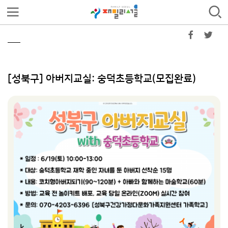
[성북구] 아버지교실: 숭덕초등학교(모집완료)