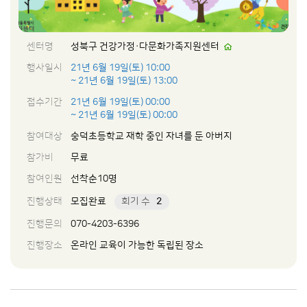
센터명
성북구 건강가정·다문화가족지원센터
행사일시
21년 6월 19일(토) 10:00
~ 21년 6월 19일(토) 13:00
접수기간
21년 6월 19일(토) 00:00
~ 21년 6월 19일(토) 00:00
참여대상
숭덕초등학교 재학 중인 자녀를 둔 아버지
참가비
무료
참여인원
선착순10명
진행상태
모집완료
회기 수
2
진행문의
070-4203-6396
진행장소
온라인 교육이 가능한 독립된 장소