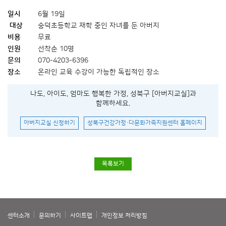
일시
6월 19일
대상
숭덕초등학교 재학 중인 자녀를 둔 아버지
비용
무료
인원
선착순 10명
문의
070-4203-6396
장소
온라인 교육 수강이 가능한 독립적인 장소
나도, 아이도, 엄마도 행복한 가정, 성북구 [아버지교실]과
함께하세요.
아버지교실 신청하기
성북구건강가정·다문화가족지원센터 홈페이지
목록보기
센터소개
문의하기
사이트맵
개인정보 처리방침