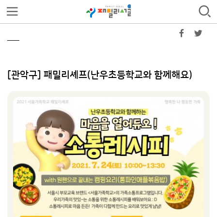
[관악구] 패밀리셰프(난우초등학교와 함께해요)