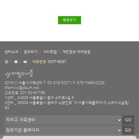
목록보기
센터소개
문의하기
사이트맵
개인정보 처리방침
대표번호
1577-9337
2018 ⓒ 서울시가족센터
T: 02-318-0227
F: 070-7469-0228
sfamilyc@daum.net
고유번호: 201-82-61756
1센터 _ 04628 서울특별시 중구 소파로4길 6
2센터 _ 06938 서울특별시 동작구 노량진로 10 서울가족플라자(구,스페이스살림)
B2
GO
GO