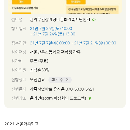
센터명
관악구건강가정다문화가족지원센터
행사일시
21년 7월 24일(토) 10:00
~ 21년 7월 24일(토) 13:30
접수기간
21년 7월 7일(수) 00:00
~ 21년 7월 21일(수) 00:00
참여대상
서울난우초등학교 재학생 가족
참가비
무료 (무료)
참여인원
선착순30명
진행상태
모집완료
회기 수
2
진행문의
가족사업파트 유지은 070-5030-5421
진행장소
온라인(zoom 화상회의 프로그램)
2021 서울가족학교