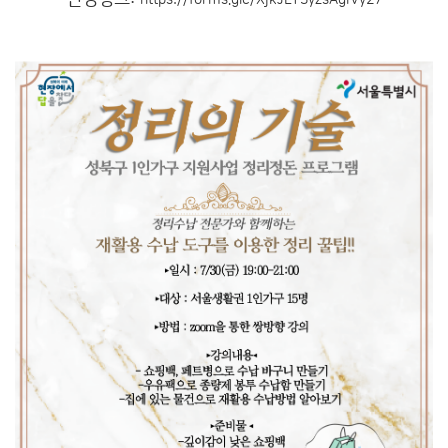
https://forms.gle/XjkJLY3yzsAgiVy27