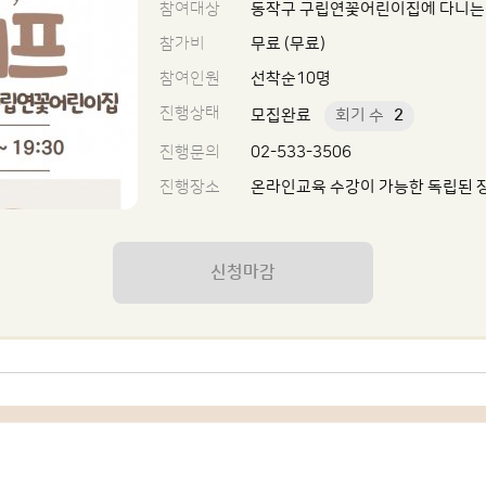
참여대상
동작구 구립연꽃어린이집에 다니는
참가비
무료 (무료)
참여인원
선착순10명
진행상태
모집완료
회기 수
2
진행문의
02-533-3506
진행장소
온라인교육 수강이 가능한 독립된 장소
신청마감