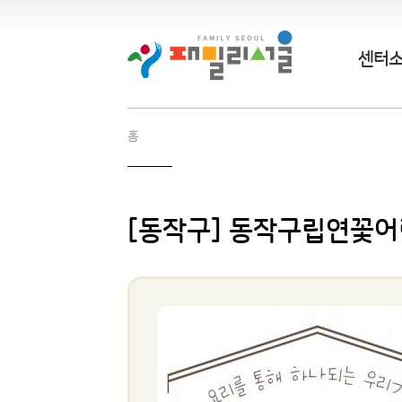
센터
홈
[동작구] 동작구립연꽃