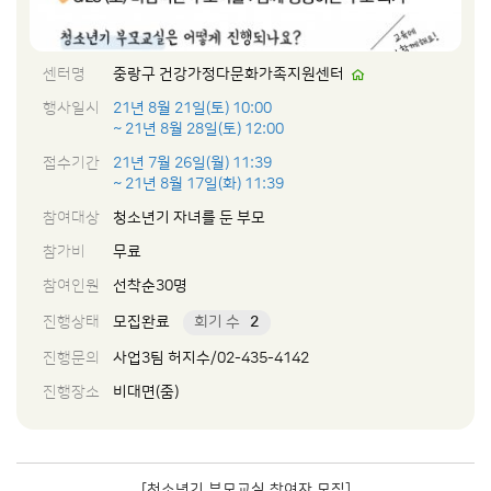
센터명
중랑구 건강가정다문화가족지원센터
행사일시
21년 8월 21일(토) 10:00
~ 21년 8월 28일(토) 12:00
접수기간
21년 7월 26일(월) 11:39
~ 21년 8월 17일(화) 11:39
참여대상
청소년기 자녀를 둔 부모
참가비
무료
참여인원
선착순30명
진행상태
모집완료
회기 수
2
진행문의
사업3팀 허지수/02-435-4142
진행장소
비대면(줌)
[청소년기 부모교실 참여자 모집]