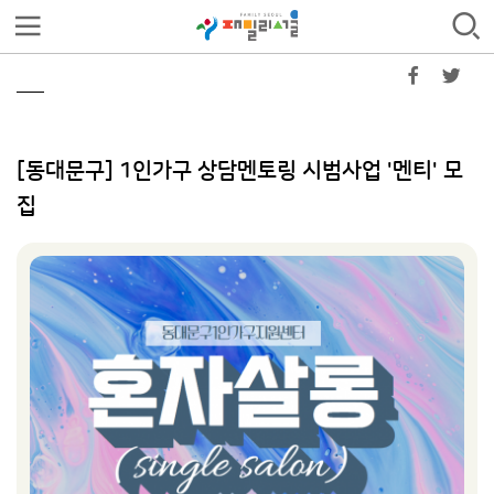
[동대문구] 1인가구 상담멘토링 시범사업 '멘티' 모
집