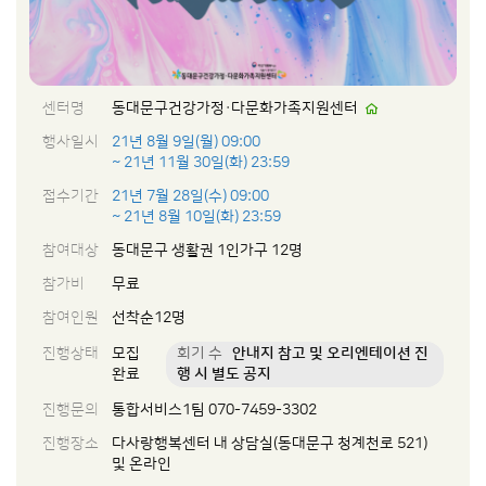
센터명
동대문구건강가정·다문화가족지원센터
행사일시
21년 8월 9일(월) 09:00
~ 21년 11월 30일(화) 23:59
접수기간
21년 7월 28일(수) 09:00
~ 21년 8월 10일(화) 23:59
참여대상
동대문구 생활권 1인가구 12명
참가비
무료
참여인원
선착순12명
진행상태
모집
회기 수
안내지 참고 및 오리엔테이션 진
완료
행 시 별도 공지
진행문의
통합서비스1팀 070-7459-3302
진행장소
다사랑행복센터 내 상담실(동대문구 청계천로 521)
및 온라인