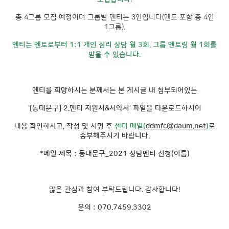
총 4그룹 모집 예정이며 그룹별 멘티는 3인입니다(멘토 포함 총 4인
1그룹).
멘티는 멘토로부터 1:1 개인 심리 상담 월 3회, 그룹 멘토링 월 1회를
받을 수 있습니다.
멘티를 희망하시는 분께서는 본 게시글 내 첨부되어있는
'[동대문구] 2.멘티 지원서&서약서' 파일을 다운로드하시어
내용 확인하시고, 작성 및 서명 후
센터 메일
(
ddmfc@daum.net
)
로
송부해주시기 바랍니다.
*메일 제목 : 동대문구_2021 상담멘티 신청(이름)
많은 관심과 참여 부탁드립니다. 감사합니다!
문의 : 070.7459.3302