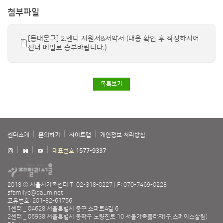
첨부파일
[동대문구] 2.멘티 지원서&서약서 (내용 확인 후 작성하시어
센터 메일로 송부바랍니다.)
목록보기
센터소개
문의하기
사이트맵
개인정보 처리방침
대표번호
1577-9337
2018 ⓒ 서울시가족센터
T: 02-318-0227
F: 070-7469-0228
sfamilyc@daum.net
고유번호: 201-82-61756
1센터 _ 04628 서울특별시 중구 소파로4길 6
2센터 _ 06938 서울특별시 동작구 노량진로 10 서울가족플라자(구,스페이스살림)