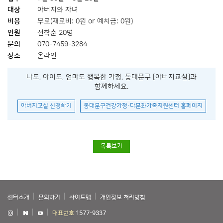
대상
아버지와 자녀
비용
무료(재료비: 0원 or 예치금: 0원)
인원
선착순 20명
문의
070-7459-3284
장소
온라인
나도, 아이도, 엄마도 행복한 가정, 동대문구 [아버지교실]과
함께하세요.
아버지교실 신청하기
동대문구건강가정·다문화가족지원센터 홈페이지
목록보기
센터소개
문의하기
사이트맵
개인정보 처리방침
대표번호
1577-9337