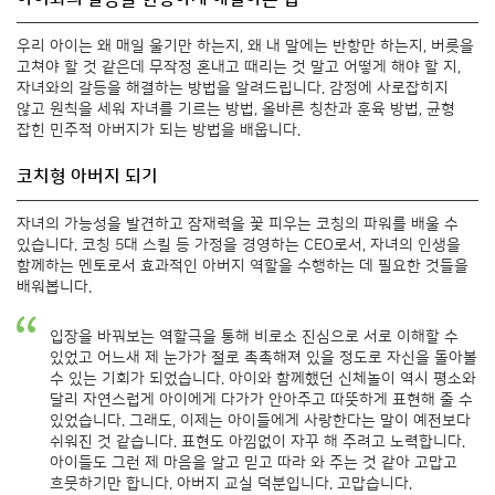
우리 아이는 왜 매일 울기만 하는지, 왜 내 말에는 반항만 하는지, 버릇을
고쳐야 할 것 같은데 무작정 혼내고 때리는 것 말고 어떻게 해야 할 지,
자녀와의 갈등을 해결하는 방법을 알려드립니다. 감정에 사로잡히지
않고 원칙을 세워 자녀를 기르는 방법, 올바른 칭찬과 훈육 방법, 균형
잡힌 민주적 아버지가 되는 방법을 배웁니다.
코치형 아버지 되기
자녀의 가능성을 발견하고 잠재력을 꽃 피우는 코칭의 파워를 배울 수
있습니다. 코칭 5대 스킬 등 가정을 경영하는 CEO로서, 자녀의 인생을
함께하는 멘토로서 효과적인 아버지 역할을 수행하는 데 필요한 것들을
배워봅니다.
입장을 바꿔보는 역할극을 통해 비로소 진심으로 서로 이해할 수
있었고 어느새 제 눈가가 절로 촉촉해져 있을 정도로 자신을 돌아볼
수 있는 기회가 되었습니다. 아이와 함께했던 신체놀이 역시 평소와
달리 자연스럽게 아이에게 다가가 안아주고 따뜻하게 표현해 줄 수
있었습니다. 그래도, 이제는 아이들에게 사랑한다는 말이 예전보다
쉬워진 것 같습니다. 표현도 아낌없이 자꾸 해 주려고 노력합니다.
아이들도 그런 제 마음을 알고 믿고 따라 와 주는 것 같아 고맙고
흐뭇하기만 합니다. 아버지 교실 덕분입니다. 고맙습니다.