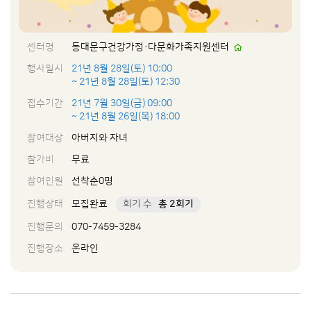
센터명
동대문구건강가정·다문화가족지원센터
행사일시
21년 8월 28일(토) 10:00
~ 21년 8월 28일(토) 12:30
접수기간
21년 7월 30일(금) 09:00
~ 21년 8월 26일(목) 18:00
참여대상
아버지와 자녀
참가비
무료
참여인원
선착순0명
진행상태
모집완료
회기 수
총 2회기
진행문의
070-7459-3284
진행장소
온라인