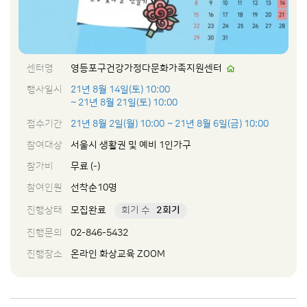
센터명
영등포구건강가정다문화가족지원센터
행사일시
21년 8월 14일(토) 10:00
~ 21년 8월 21일(토) 10:00
접수기간
21년 8월 2일(월) 10:00
~ 21년 8월 6일(금) 10:00
참여대상
서울시 생활권 및 예비 1인가구
참가비
무료 (-)
참여인원
선착순10명
진행상태
모집완료
회기 수
2회기
진행문의
02-846-5432
진행장소
온라인 화상교육 ZOOM