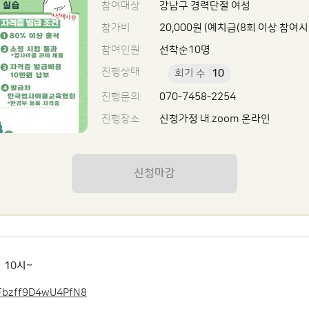
참여대상
강남구 경력단절 여성
참가비
20,000원 (예치금(8회 이상 참여시
참여인원
선착순10명
진행상태
회기 수
10
진행문의
070-7458-2254
진행장소
신청가정 내 zoom 온라인
신청마감
 10시~
qFbzff9D4wU4PfN8