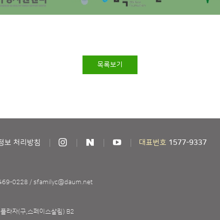
목록보기
정보 처리방침
대표번호
1577-9337
7469-0228
/
sfamilyc@daum.net
족플라자(구,스페이스살림) B2