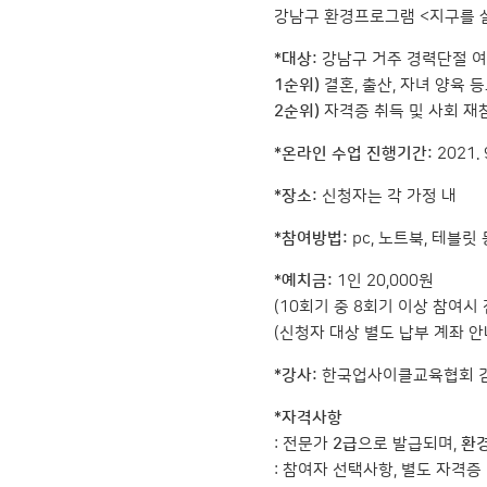
강남구 환경프로그램 <지구를 살
*대상:
강남구 거주 경력단절 여성
1순위)
결혼, 출산, 자녀 양육 
2순위)
자격증 취득 및 사회 재
*온라인 수업 진행기간:
2021.
*장소:
신청자는 각 가정 내
*참여방법:
pc, 노트북, 테블릿
*예치금:
1인 20,000원
(10회기 중 8회기 이상 참여시 
(신청자 대상 별도 납부 계좌 안
*강사:
한국업사이클교육협회 김
*자격사항
: 전문가
2급
으로 발급되며,
환
: 참여자 선택사항, 별도 자격증