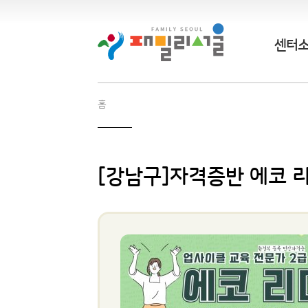
센터
홈
[강남구]자격증반 에코 