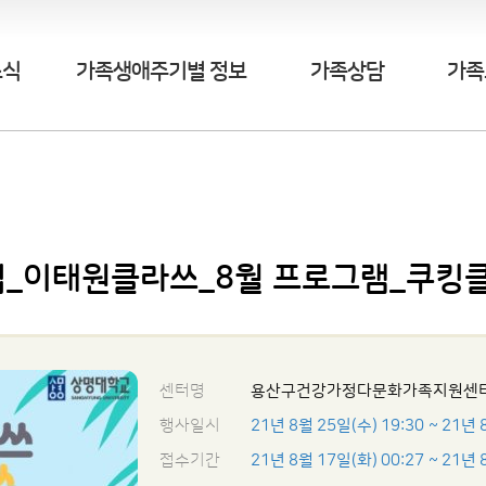
소식
가족생애주기별 정보
가족상담
가족
업_이태원클라쓰_8월 프로그램_쿠킹
센터명
용산구건강가정다문화가족지원센
행사일시
21년 8월 25일(수) 19:30
~ 21년 
접수기간
21년 8월 17일(화) 00:27
~ 21년 