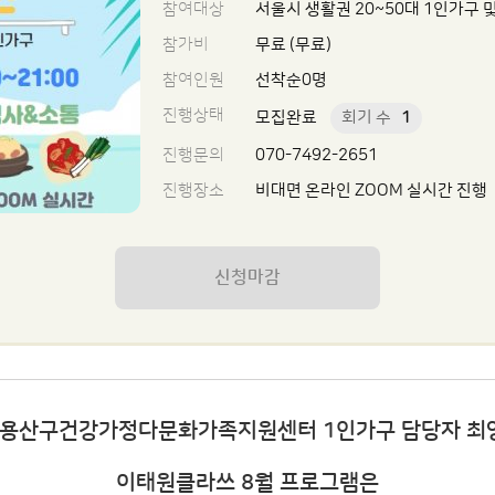
참여대상
서울시 생활권 20~50대 1인가구 
참가비
무료 (무료)
참여인원
선착순0명
진행상태
모집완료
회기 수
1
진행문의
070-7492-2651
진행장소
비대면 온라인 ZOOM 실시간 진행
신청마감
용산구건강가정다문화가족지원센터 1인가구 담당자 최
이태원클라쓰 8월 프로그램은