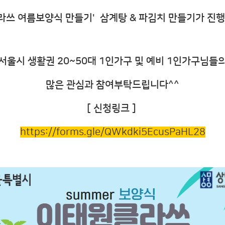
라쓰 여름보양식 만들기'
삼계탕 & 파김치 만들기가 진
서울시 생활권 20~50대 1인가구 및 예비 1인가구님들
많은 관심과 참여부탁드립니다^^
[ 신청링크 ]
https://forms.gle/QWkdki5EcusPaHL28