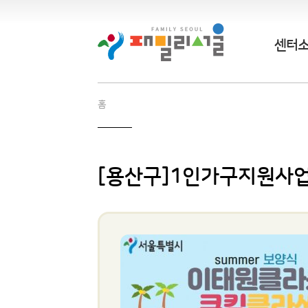
센터
홈
[용산구]1인가구지원사