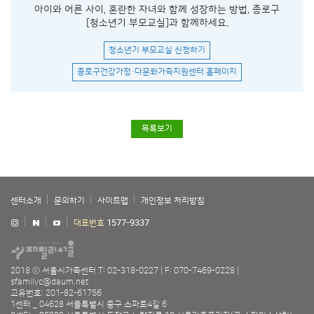
아이와 어른 사이, 혼란한 자녀와 함께 성장하는 방법, 종로구
[청소년기 부모교실]과 함께하세요.
청소년기 부모교실 신청하기
종로구건강가정·다문화가족지원센터 홈페이지
목록보기
센터소개
문의하기
사이트맵
개인정보 처리방침
대표번호
1577-9337
2018 ⓒ 서울시가족센터
T: 02-318-0227
F: 070-7469-0228
sfamilyc@daum.net
고유번호: 201-82-61756
1센터 _ 04628 서울특별시 중구 소파로4길 6