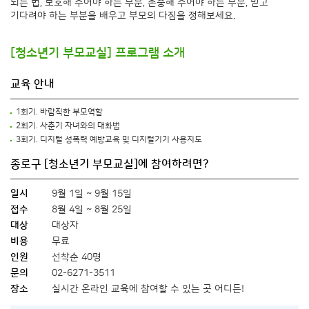
되는 법, 보호해 주어야 하는 부분, 존중해 주어야 하는 부분, 믿고
기다려야 하는 부분을 배우고 부모의 다짐을 정해보세요.
[청소년기 부모교실] 프로그램 소개
교육 안내
1회기. 바람직한 부모역할
2회기. 사춘기 자녀와의 대화법
3회기. 디지털 성폭력 예방교육 및 디지털기기 사용지도
종로구 [청소년기 부모교실]에 참여하려면?
일시
9월 1일 ~ 9월 15일
접수
8월 4일 ~ 8월 25일
대상
대상자
비용
무료
인원
선착순 40명
문의
02-6271-3511
장소
실시간 온라인 교육에 참여할 수 있는 곳 어디든!