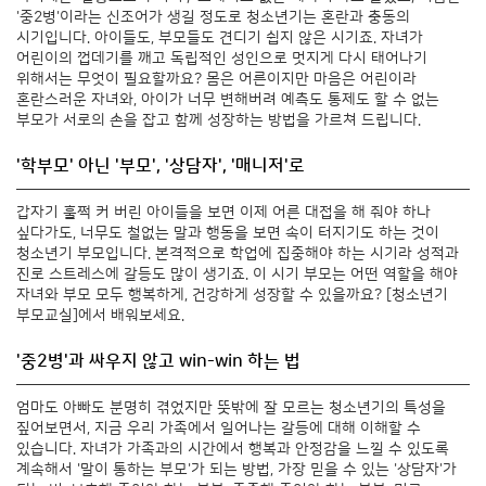
'중2병'이라는 신조어가 생길 정도로 청소년기는 혼란과 충동의
시기입니다. 아이들도, 부모들도 견디기 쉽지 않은 시기죠. 자녀가
어린이의 껍데기를 깨고 독립적인 성인으로 멋지게 다시 태어나기
위해서는 무엇이 필요할까요? 몸은 어른이지만 마음은 어린이라
혼란스러운 자녀와, 아이가 너무 변해버려 예측도 통제도 할 수 없는
부모가 서로의 손을 잡고 함께 성장하는 방법을 가르쳐 드립니다.
'학부모' 아닌 '부모', '상담자', '매니저'로
갑자기 훌쩍 커 버린 아이들을 보면 이제 어른 대접을 해 줘야 하나
싶다가도, 너무도 철없는 말과 행동을 보면 속이 터지기도 하는 것이
청소년기 부모입니다. 본격적으로 학업에 집중해야 하는 시기라 성적과
진로 스트레스에 갈등도 많이 생기죠. 이 시기 부모는 어떤 역할을 해야
자녀와 부모 모두 행복하게, 건강하게 성장할 수 있을까요? [청소년기
부모교실]에서 배워보세요.
'중2병'과 싸우지 않고 win-win 하는 법
엄마도 아빠도 분명히 겪었지만 뜻밖에 잘 모르는 청소년기의 특성을
짚어보면서, 지금 우리 가족에서 일어나는 갈등에 대해 이해할 수
있습니다. 자녀가 가족과의 시간에서 행복과 안정감을 느낄 수 있도록
계속해서 '말이 통하는 부모'가 되는 방법, 가장 믿을 수 있는 '상담자'가