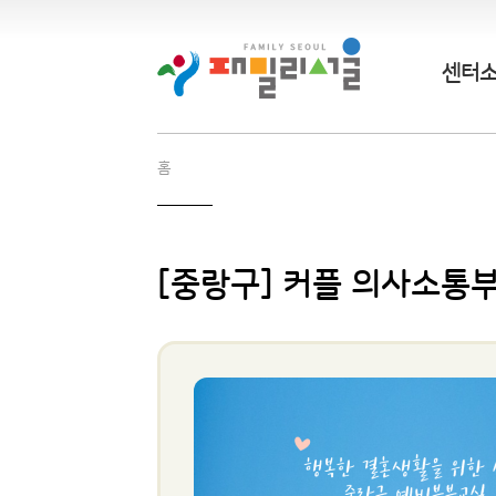
센터
홈
[중랑구] 커플 의사소통