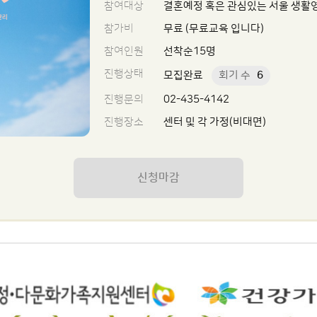
참여대상
결혼예정 혹은 관심있는 서울 생활
참가비
무료 (무료교육 입니다)
참여인원
선착순15명
진행상태
모집완료
회기 수
6
진행문의
02-435-4142
진행장소
센터 및 각 가정(비대면)
신청마감