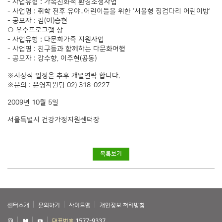
- 사업유형 : 가족친화적 환경조성사업
- 사업명 : 취학 전후 유야․어린이들을 위한 ‘서울형 징검다리 어린이방’
- 공모자 : 김(이)승현
○ 우수프로그램 상
- 사업유형 : 다문화가족 지원사업
- 사업명 : 친구들과 함께하는 다문화여행
- 공모자 : 강수향, 이주현(공동)
※시상식 일정은 추후 개별연락 합니다.
※문의 : 운영지원팀 02) 318-0227
2009년 10월 5일
서울특별시 건강가정지원센터장
목록보기
센터소개
문의하기
사이트맵
개인정보 처리방침
대표번호
1577-9337