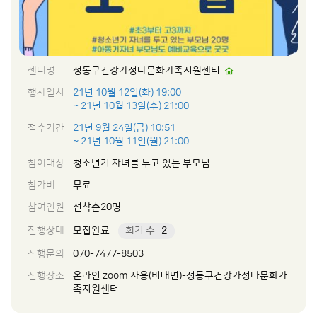
센터명
성동구건강가정다문화가족지원센터
행사일시
21년 10월 12일(화) 19:00
~ 21년 10월 13일(수) 21:00
접수기간
21년 9월 24일(금) 10:51
~ 21년 10월 11일(월) 21:00
참여대상
청소년기 자녀를 두고 있는 부모님
참가비
무료
참여인원
선착순20명
진행상태
모집완료
회기 수
2
진행문의
070-7477-8503
진행장소
온라인 zoom 사용(비대면)-성동구건강가정다문화가
족지원센터