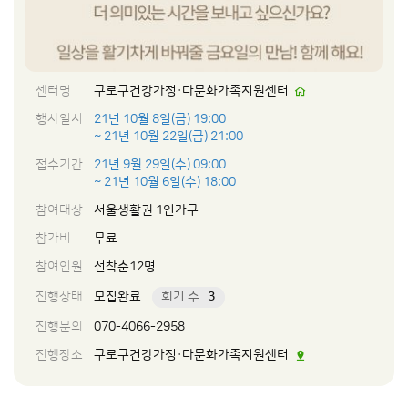
센터명
구로구건강가정·다문화가족지원센터
행사일시
21년 10월 8일(금) 19:00
~ 21년 10월 22일(금) 21:00
접수기간
21년 9월 29일(수) 09:00
~ 21년 10월 6일(수) 18:00
참여대상
서울생활권 1인가구
참가비
무료
참여인원
선착순12명
진행상태
모집완료
회기 수
3
진행문의
070-4066-2958
진행장소
구로구건강가정·다문화가족지원센터