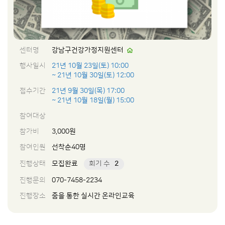
센터명
강남구건강가정지원센터
행사일시
21년 10월 23일(토) 10:00
~ 21년 10월 30일(토) 12:00
접수기간
21년 9월 30일(목) 17:00
~ 21년 10월 18일(월) 15:00
참여대상
참가비
3,000원
참여인원
선착순40명
진행상태
모집완료
회기 수
2
진행문의
070-7458-2234
진행장소
줌을 통한 실시간 온라인교육