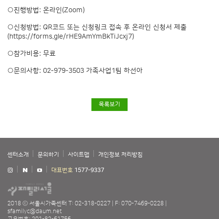
○진행방법: 온라인(Zoom)
○신청방법: QR코드 또는 신청링크 접속 후 온라인 신청서 제출
(
https://forms.gle/rHE9AmYmBkTiJcxj7
)
○참가비용: 무료
○문의사항: 02-979-3503 가족사업1팀 하선아
목록보기
센터소개
문의하기
사이트맵
개인정보 처리방침
대표번호
1577-9337
2018 ⓒ 서울시가족센터
T: 02-318-0227
F: 070-7469-0228
sfamilyc@daum.net