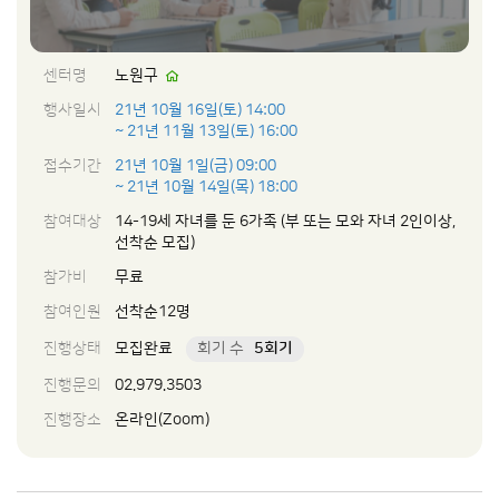
센터명
노원구
행사일시
21년 10월 16일(토) 14:00
~ 21년 11월 13일(토) 16:00
접수기간
21년 10월 1일(금) 09:00
~ 21년 10월 14일(목) 18:00
참여대상
14-19세 자녀를 둔 6가족 (부 또는 모와 자녀 2인이상,
선착순 모집)
참가비
무료
참여인원
선착순12명
진행상태
모집완료
회기 수
5회기
진행문의
02.979.3503
진행장소
온라인(Zoom)