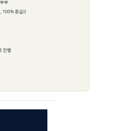
혼부부
 100% 환급))
로 진행