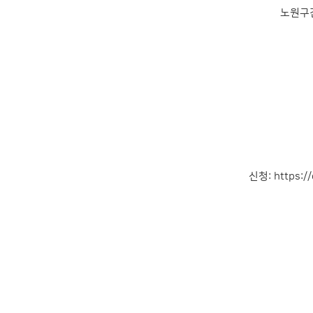
노원구
신청:
https:/