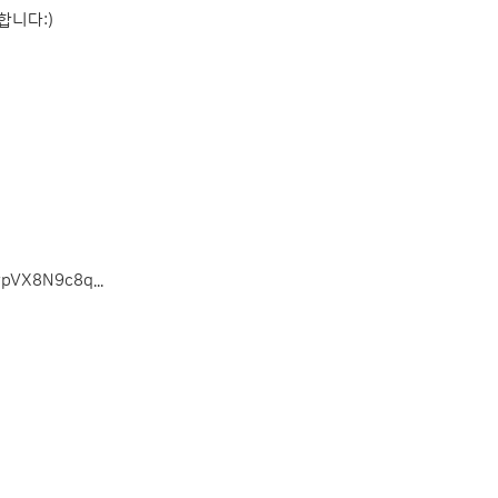
합니다:)
pVX8N9c8q...