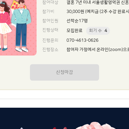
참여대상
결혼 7년 이내 서울생활영역권 신
참가비
30,000원 (예치금 (2주 수강 완료시,
참여인원
선착순17명
진행상태
모집완료
회기 수
4
진행문의
070-4613-0626
진행장소
참여자 가정에서 온라인(zoom)으
신청마감